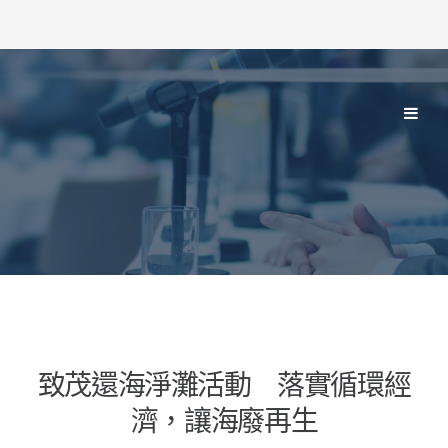
致茂還海淨灘活動 落實循環經
濟，讓海廢再生