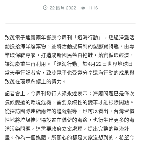
22 四月 2022
1116
致茂電子連續兩年響應今周刊「還海行動」，透過淨灘活
動撿拾海洋廢棄物，並將活動搜集到的塑膠寶特瓶，由專
業環保鞋專家，打造成新國民藍白拖鞋，落實循環經濟，
讓海廢重生再利用。「還海行動」於4月22日世界地球日
當天舉行記者會，致茂電子也受邀分享還海行動的成果與
致茂在環境永續上的努力。
記者會上，今周刊發行人梁永煌表示：海廢問題已是僅次
氣候變遷的環境危機，需要系統性的變革才能根除問題。
從採訪團隊連續兩年的追蹤報導，也可以看出，台灣習慣
性地將垃圾掩埋場設置在偏僻的海邊，也衍生出更多的海
洋污染問題，這需要政府立案處理，提出完整的整治計
畫。作為一個媒體，所關心的都是大家沒想到的，希望今