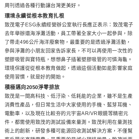
周刊透過各種行動讓台灣更美好。
環境永續從根本教育扎根
致茂電子ESG永續經營辦公室執行長應正表示：致茂電子
去年舉辦還海淨灘活動，員工帶著全家大小一起參與，除
了帶走496公斤海洋廢棄物，最重要的是透過淨灘活動，
參與淨灘的小朋友回家告訴家長，不可以再使用一次性的
塑膠吸管與寶特瓶，想想鼻子插著塑膠吸管的可憐海龜。
環境保護從從根本教育做起，透過這個活動如能影響家庭
使用習慣，就是好的開始。
積極邁向2050淨零排放
致茂是一間高科技、低汙染、低耗能的企業，雖不是生產
消費性產品，但日常生活中大家使用的手機、藍芽耳機、
電動車，以及現在比較夯的元宇宙AR/VR眼鏡等精密元
件，都需使用致茂的測試設備來量測。致茂利用在量測技
術上的創新，研發多種可能源回收測試解決方案，不僅幫